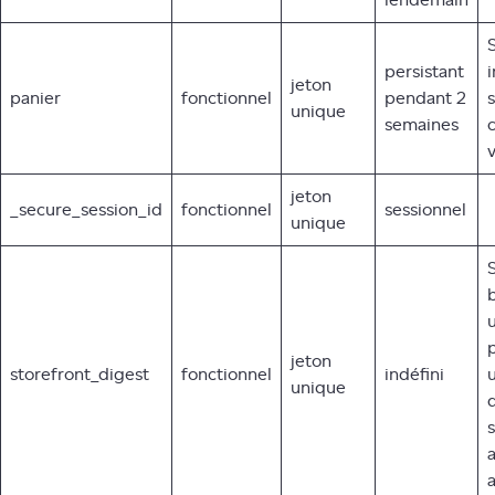
lendemain
persistant
jeton
panier
fonctionnel
pendant 2
s
unique
semaines
jeton
_secure_session_id
fonctionnel
sessionnel
unique
S
p
jeton
storefront_digest
fonctionnel
indéfini
u
unique
s
a