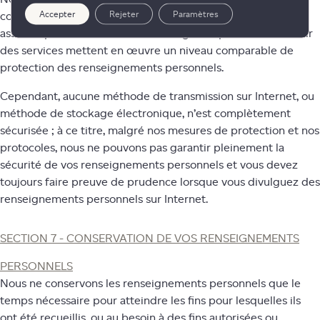
Accepter
Rejeter
Paramètres
contractuels ou d’autres moyens raisonnables, pour nous
assurer que les fournisseurs et les agents qui aident à fournir
des services mettent en œuvre un niveau comparable de
protection des renseignements personnels.
Cependant, aucune méthode de transmission sur Internet, ou
méthode de stockage électronique, n’est complètement
sécurisée ; à ce titre, malgré nos mesures de protection et nos
protocoles, nous ne pouvons pas garantir pleinement la
sécurité de vos renseignements personnels et vous devez
toujours faire preuve de prudence lorsque vous divulguez des
renseignements personnels sur Internet.
SECTION 7 - CONSERVATION DE VOS RENSEIGNEMENTS
PERSONNELS
Nous ne conservons les renseignements personnels que le
temps nécessaire pour atteindre les fins pour lesquelles ils
ont été recueillis, ou au besoin à des fins autorisées ou