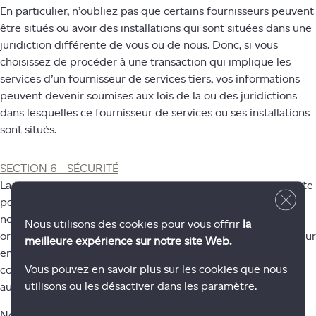
En particulier, n’oubliez pas que certains fournisseurs peuvent
être situés ou avoir des installations qui sont situées dans une
juridiction différente de vous ou de nous. Donc, si vous
choisissez de procéder à une transaction qui implique les
services d’un fournisseur de services tiers, vos informations
peuvent devenir soumises aux lois de la ou des juridictions
dans lesquelles ce fournisseur de services ou ses installations
sont situés.
SECTION 6 - SÉCURITÉ
La sécurité de vos renseignements personnels est importante
Close 
pour nous. Pour protéger vos renseignements personnels,
nous prenons des dispositions de sécurité physiques,
Nous utilisons des cookies pour vous offrir
la
organisationnelles et électroniques raisonnables conçues pour
meilleure expérience sur notre site Web.
empêcher l’accès, la collecte, l’utilisation, la divulgation, la
Vous pouvez en savoir plus sur les cookies que nous
copie, la modification, l’élimination ou des risques non
utilisons ou les désactiver dans les paramètre.
autorisés.
Nous prendrons des mesures raisonnables, par des moyens