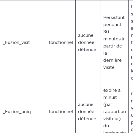
U
s
Persistant
s
pendant
30
aucune
minutes à
_Fuzion_visit
fonctionnel
donnée
partir de
détenue
la
dernière
visite
d
expire à
minuit
aucune
(par
v
_Fuzion_uniq
fonctionnel
donnée
rapport au
détenue
visiteur)
du
c