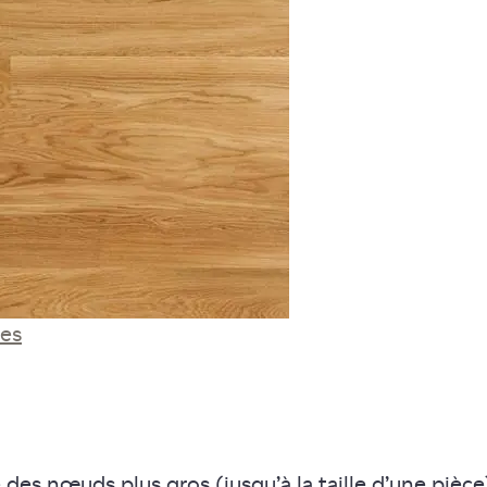
res
des nœuds plus gros (jusqu’à la taille d’une pièce)