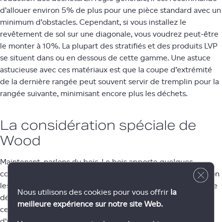
d’allouer environ 5% de plus pour une pièce standard avec un
minimum d’obstacles. Cependant, si vous installez le
revêtement de sol sur une diagonale, vous voudrez peut-être
le monter à 10%. La plupart des stratifiés et des produits LVP
se situent dans ou en dessous de cette gamme. Une astuce
astucieuse avec ces matériaux est que la coupe d’extrémité
de la dernière rangée peut souvent servir de tremplin pour la
rangée suivante, minimisant encore plus les déchets.
La considération spéciale de
Wood
Maintenant, parlons du bois. Le bois apporte quelques
Close 
considérations supplémentaires à la table. Tout d’abord, selon
les règles de classement, le bois peut contenir jusqu’à 5% de
Nous utilisons des cookies pour vous offrir
la
défauts ou de portions de qualité inférieure. Cependant,
meilleure expérience sur notre site Web.
ceux-ci sont généralement découpés pendant le processus
d’installation et d’ajustement, ce qui augmente