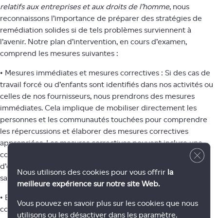
relatifs aux entreprises et aux droits de l’homme
, nous
reconnaissons l’importance de préparer des stratégies de
remédiation solides si de tels problèmes surviennent à
l’avenir. Notre plan d’intervention, en cours d’examen,
comprend les mesures suivantes :
• Mesures immédiates et mesures correctives : Si des cas de
travail forcé ou d’enfants sont identifiés dans nos activités ou
celles de nos fournisseurs, nous prendrons des mesures
immédiates. Cela implique de mobiliser directement les
personnes et les communautés touchées pour comprendre
les répercussions et élaborer des mesures correctives
appropriées. Les mesures correctives peuvent inclure une
Close 
compensation financière, un soutien à d’autres possibilités
d’emploi et l’accès à des services d’éducation et de soins de
Nous utilisons des cookies pour vous offrir
la
santé.
meilleure expérience sur notre site Web.
• Engagement avec les fournisseurs : Reconnaissant la
Vous pouvez en savoir plus sur les cookies que nous
complexité des chaînes d’approvisionnement, nous nous
utilisons ou les désactiver dans les paramètre.